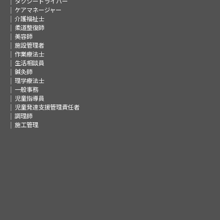
タクシードライバー
ケアマネージャー
介護福祉士
柔道整復師
美容師
施設管理者
作業療法士
生活相談員
鍼灸師
理学療法士
一般事務
児童指導員
児童発達支援管理責任者
調理師
施工管理