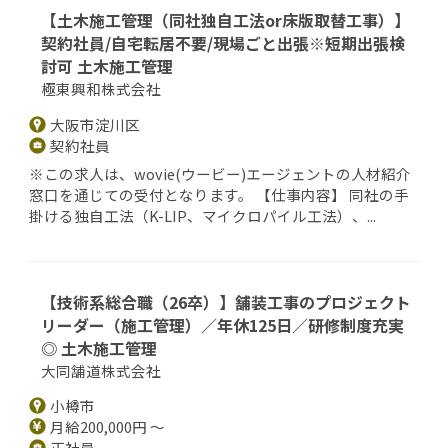
【土木施工管理（同社独自工法or床版取替工事）】
契約社員/自宅転居不要/現場ごと出張※短期出張検
討可 土木施工管理
極東興和株式会社
大阪市淀川区
契約社員
※この求人は、wovie(ウービー)エージェントの人材紹介
窓口を通じての受付となります。 【仕事内容】 同社の手
掛ける独自工法（K-LIP、マイクロパイル工法）、...
【技術系総合職（26卒）】舗装工事のプロジェクト
リーダー（施工管理）／年休125日／研修制度充実
◎ 土木施工管理
大同舗道株式会社
小樽市
月給200,000円 ～
正社員