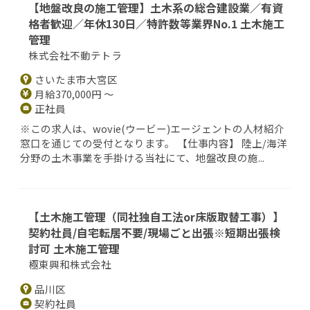
【地盤改良の施工管理】土木系の総合建設業／有資
格者歓迎／年休130日／特許数等業界No.1 土木施工
管理
株式会社不動テトラ
さいたま市大宮区
月給370,000円 ～
正社員
※この求人は、wovie(ウービー)エージェントの人材紹介
窓口を通じての受付となります。 【仕事内容】 陸上/海洋
分野の土木事業を手掛ける当社にて、地盤改良の施...
【土木施工管理（同社独自工法or床版取替工事）】
契約社員/自宅転居不要/現場ごと出張※短期出張検
討可 土木施工管理
極東興和株式会社
品川区
契約社員