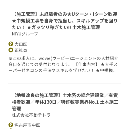
【施工管理】未経験者のみ★Uターン・Iターン歓迎
★中規模工事を自身で担当し、スキルアップを図り
たい！ ★ガッツリ稼ぎたい‼ 土木施工管理
NIYUグループ
大田区
正社員
※この求人は、wovie(ウービー)エージェントの人材紹介
窓口を通じての受付となります。 【仕事内容】 ★大手ス
ーパーゼネコンの手法やスキルを学びたい！ ★中規模...
【地盤改良の施工管理】土木系の総合建設業／有資
格者歓迎／年休130日／特許数等業界No.1 土木施工
管理
株式会社不動テトラ
名古屋市中区