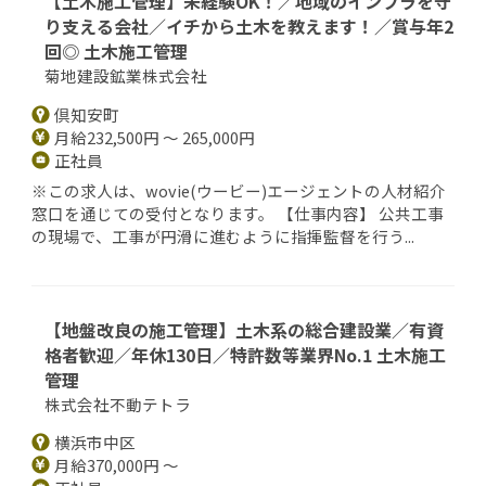
【土木施工管理】未経験OK！／地域のインフラを守
り支える会社／イチから土木を教えます！／賞与年2
回◎ 土木施工管理
菊地建設鉱業株式会社
倶知安町
月給232,500円 ～ 265,000円
正社員
※この求人は、wovie(ウービー)エージェントの人材紹介
窓口を通じての受付となります。 【仕事内容】 公共工事
の現場で、工事が円滑に進むように指揮監督を行う...
【地盤改良の施工管理】土木系の総合建設業／有資
格者歓迎／年休130日／特許数等業界No.1 土木施工
管理
株式会社不動テトラ
横浜市中区
月給370,000円 ～