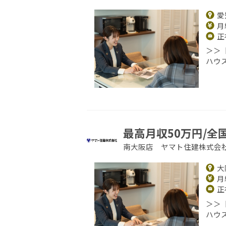
愛
月給
正
＞＞
ハウ
最高月収50万円/全
南大阪店 ヤマト住建株式会
大
月給
正
＞＞
ハウ