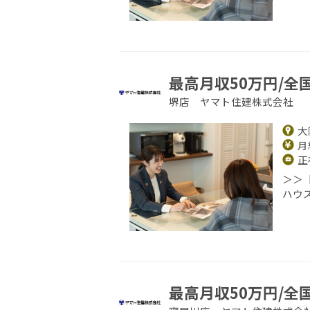
最高月収50万円/全
堺店 ヤマト住建株式会社
大
月給
正
＞＞
ハウ
最高月収50万円/全