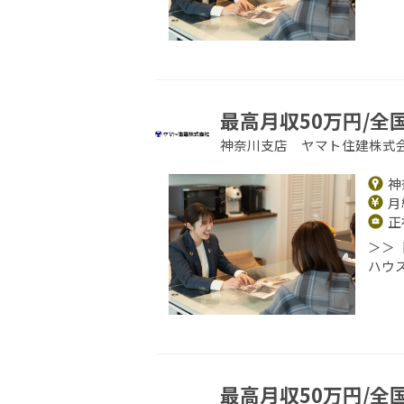
最高月収50万円/全
神奈川支店 ヤマト住建株式
神
月給
正
＞＞
ハウ
最高月収50万円/全