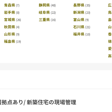
青森県
静岡県
長野県
広
岩手県
岐阜県
新潟県
鳥
宮城県
三重県
富山県
島
秋田県
石川県
山
山形県
福井県
香
福島県
徳
愛
高
国拠点あり/ 新築住宅の現場管理
社