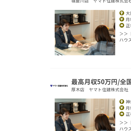
寝屋川店 ヤマト住建株式会
大
月給
正
＞＞
ハウ
最高月収50万円/全
厚木店 ヤマト住建株式会社
神
月給
正
＞＞
ハウ