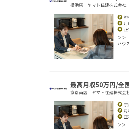
横浜店 ヤマト住建株式会社
神
月給
正
＞＞
ハウ
最高月収50万円/全
京都南店 ヤマト住建株式会
京
月給
正
＞＞