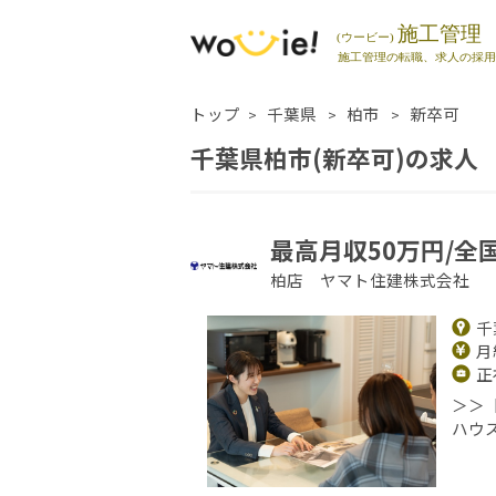
トップ
千葉県
柏市
新卒可
千葉県柏市(新卒可)の求人
最高月収50万円/全
柏店 ヤマト住建株式会社
千
月給
正
＞＞
ハウ