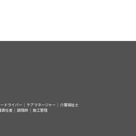
シードライバー
ケアマネージャー
介護福祉士
理責任者
調理師
施工管理