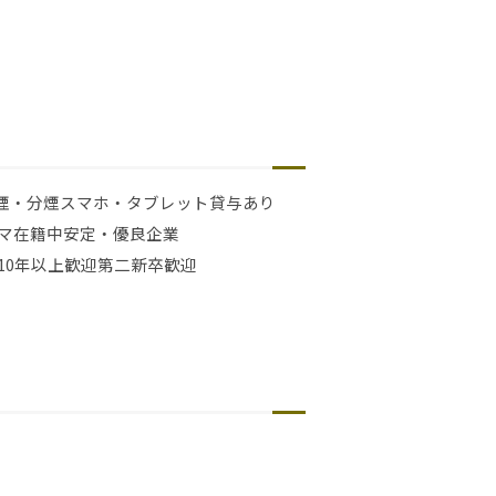
煙・分煙
スマホ・タブレット貸与あり
マ在籍中
安定・優良企業
10年以上歓迎
第二新卒歓迎