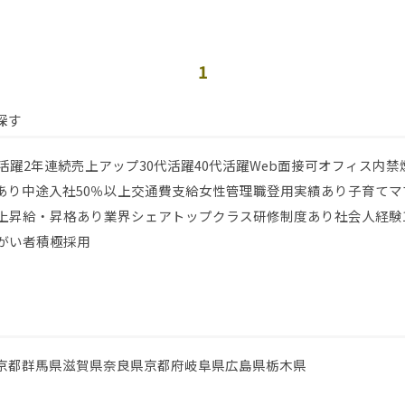
1
探す
代活躍
2年連続売上アップ
30代活躍
40代活躍
Web面接可
オフィス内禁
あり
中途入社50％以上
交通費支給
女性管理職登用実績あり
子育てマ
上
昇給・昇格あり
業界シェアトップクラス
研修制度あり
社会人経験
がい者積極採用
京都
群馬県
滋賀県
奈良県
京都府
岐阜県
広島県
栃木県