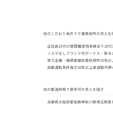
他のこだわり条件で千葉県柏市の求人を
正社員
20代の管理職登用実績あり
20
ノルマなし
ブランク可
ボーナス・賞与
実力主義・権限委譲
急募
採用枠10名以
自動運転免許
設立30年以上
車通勤可
障
他の都道府県で新卒可の求人を探す
兵庫県
大阪府
愛知県
神奈川県
埼玉県
東