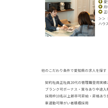
愛
月給
正
＞＞
ハウ
他のこだわり条件で愛知県の求人を探す
契約社員
正社員
20代の管理職登用実績
ブランク可
ボーナス・賞与あり
中途入
採用枠10名以上
新卒可
昇給・昇格あり
車通勤可
障がい者積極採用