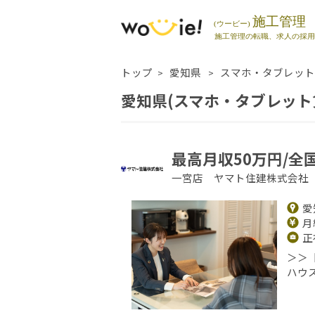
トップ
愛知県
スマホ・タブレット
愛知県(スマホ・タブレット
最高月収50万円/全
一宮店 ヤマト住建株式会
愛
月給
正
＞＞
ハウ