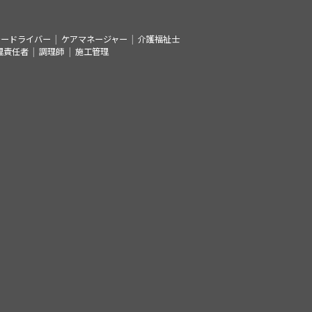
シードライバー
ケアマネージャー
介護福祉士
理責任者
調理師
施工管理