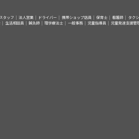
スタッフ
法人営業
ドライバー
携帯ショップ店員
保育士
看護師
タク
士
生活相談員
鍼灸師
理学療法士
一般事務
児童指導員
児童発達支援管