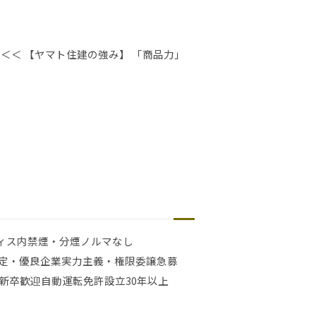
＜＜ 【ヤマト住建の強み】 「商品力」
ィス内禁煙・分煙
ノルマなし
定・優良企業
実力主義・権限委譲
急募
新卒歓迎
自動運転免許
設立30年以上