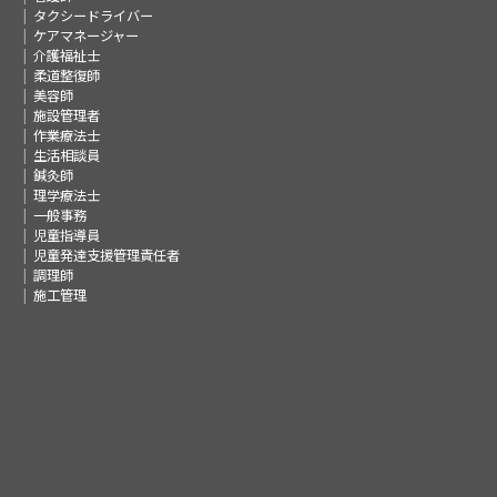
タクシードライバー
ケアマネージャー
介護福祉士
柔道整復師
美容師
施設管理者
作業療法士
生活相談員
鍼灸師
理学療法士
一般事務
児童指導員
児童発達支援管理責任者
調理師
施工管理