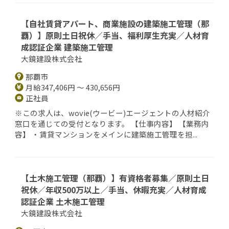
【自社賃貸アパート、商業施設の建築施工管理（那
覇）】原則土日祝休／手当、福利厚生充実／人材育
成認証企業 建築施工管理
大鏡建設株式会社
那覇市
月給347,406円 ～ 430,656円
正社員
※この求人は、wovie(ウービー)エージェントの人材紹介
窓口を通じての受付となります。 【仕事内容】 【業務内
容】 ・賃貸マンションをメインに建築施工管理を担...
【土木施工管理（那覇）】有資格者募集／原則土日
祝休／年収500万以上／手当、休暇充実／人材育成
認証企業 土木施工管理
大鏡建設株式会社