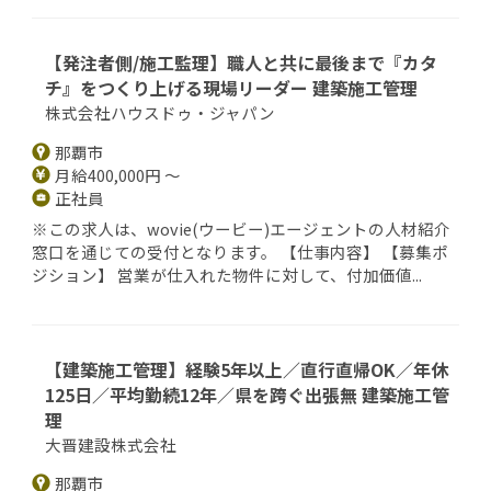
【発注者側/施工監理】職人と共に最後まで『カタ
チ』をつくり上げる現場リーダー 建築施工管理
株式会社ハウスドゥ・ジャパン
那覇市
月給400,000円 ～
正社員
※この求人は、wovie(ウービー)エージェントの人材紹介
窓口を通じての受付となります。 【仕事内容】 【募集ポ
ジション】 営業が仕入れた物件に対して、付加価値...
【建築施工管理】経験5年以上／直行直帰OK／年休
125日／平均勤続12年／県を跨ぐ出張無 建築施工管
理
大晋建設株式会社
那覇市