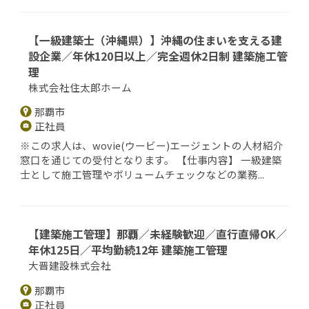
【一級建築士（沖縄県）】沖縄の住まいを支える建
設企業／年休120日以上／完全週休2日制 建築施工管
理
株式会社住太郎ホーム
那覇市
正社員
※この求人は、wovie(ウービー)エージェントの人材紹介
窓口を通じての受付となります。 【仕事内容】 一級建築
士として施工管理やボリュームチェックなどの業務...
【建築施工管理】那覇／未経験歓迎／直行直帰OK／
年休125日／平均勤続12年 建築施工管理
大晋建設株式会社
那覇市
正社員