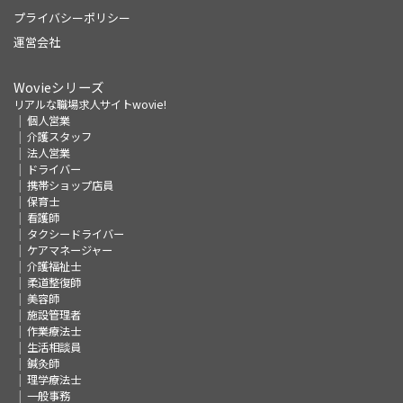
プライバシーポリシー
運営会社
Wovieシリーズ
リアルな職場求人サイトwovie!
個人営業
介護スタッフ
法人営業
ドライバー
携帯ショップ店員
保育士
看護師
タクシードライバー
ケアマネージャー
介護福祉士
柔道整復師
美容師
施設管理者
作業療法士
生活相談員
鍼灸師
理学療法士
一般事務