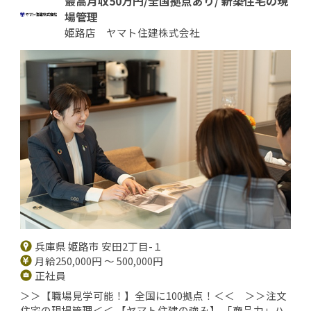
最高月収50万円/全国拠点あり/ 新築住宅の現
場管理
姫路店 ヤマト住建株式会社
兵庫県 姫路市 安田2丁目-１
月給250,000円 ～ 500,000円
正社員
＞＞【職場見学可能！】全国に100拠点！＜＜ ＞＞注文
住宅の現場管理＜＜ 【ヤマト住建の強み】 「商品力」ハ