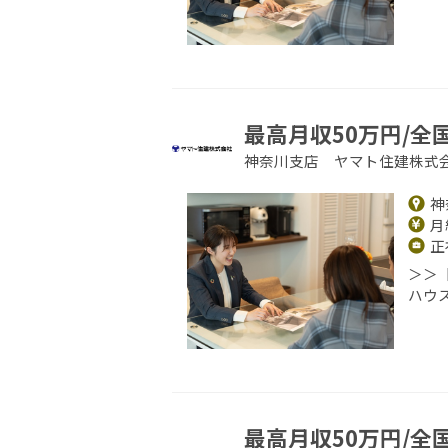
最高月収50万円/全
神奈川支店 ヤマト住建株式
神
月給
正
＞＞
ハウ
最高月収50万円/全