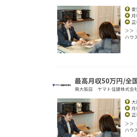
愛
月給
正
＞＞
ハウ
最高月収50万円/全
南大阪店 ヤマト住建株式会
大
月給
正
＞＞
ハウ