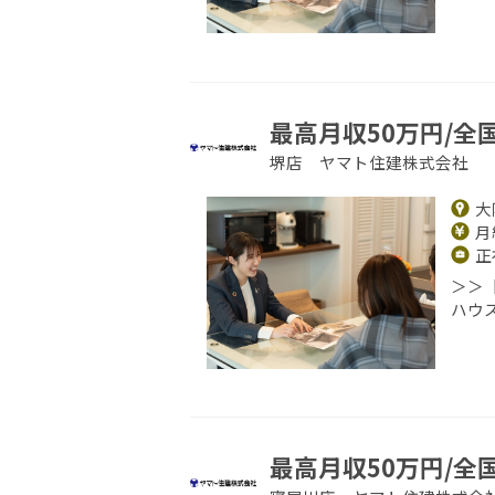
最高月収50万円/全
堺店 ヤマト住建株式会社
大
月給
正
＞＞
ハウ
最高月収50万円/全