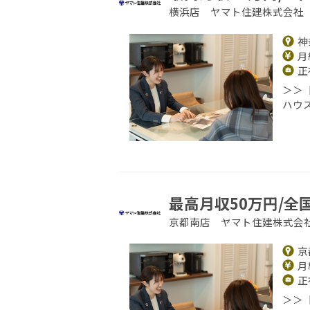
横浜店 ヤマト住建株式会社
神
月給
正
＞＞
ハウ
最高月収50万円/全
京都南店 ヤマト住建株式会
京
月給
正
＞＞