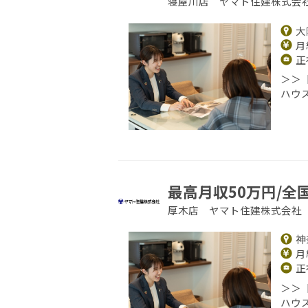
寝屋川店 ヤマト住建株式会
大
月給
正
＞＞
ハウ
最高月収50万円/全
厚木店 ヤマト住建株式会社
神
月給
正
＞＞
ハウ