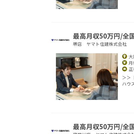
最高月収50万円/全
堺店 ヤマト住建株式会社
大
月給
正
＞＞
ハウ
最高月収50万円/全