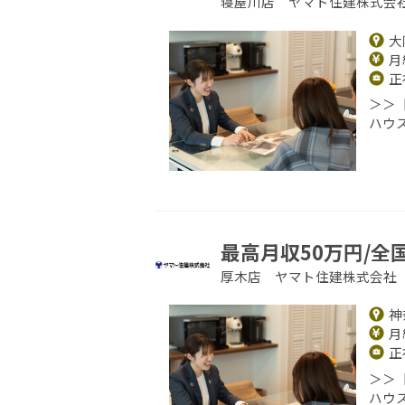
寝屋川店 ヤマト住建株式会
大
月給
正
＞＞
ハウ
最高月収50万円/全
厚木店 ヤマト住建株式会社
神
月給
正
＞＞
ハウ