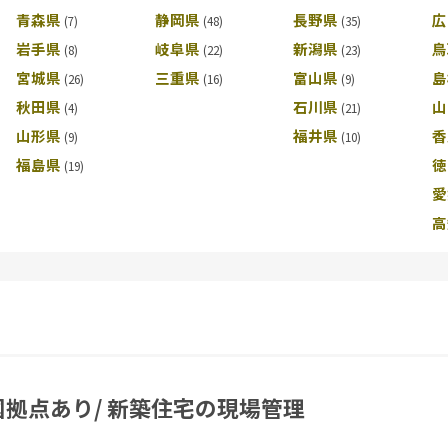
青森県
静岡県
長野県
広
岩手県
岐阜県
新潟県
鳥
宮城県
三重県
富山県
島
秋田県
石川県
山
山形県
福井県
香
福島県
徳
愛
高
国拠点あり/ 新築住宅の現場管理
社