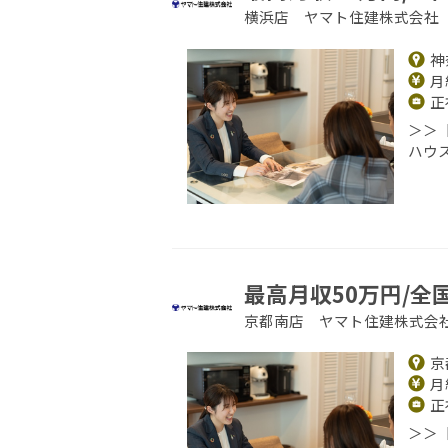
横浜店 ヤマト住建株式会社
神
月給
正
＞＞
ハウ
最高月収50万円/全
京都南店 ヤマト住建株式会
京
月給
正
＞＞