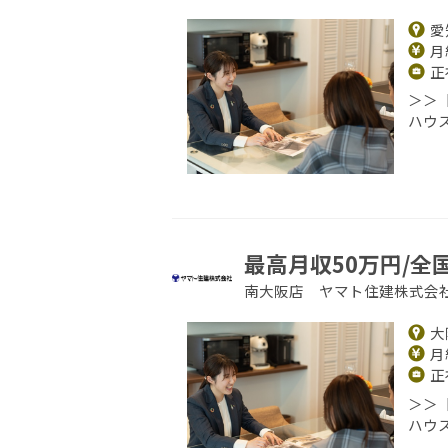
愛
月給
正
＞＞
ハウ
最高月収50万円/全
南大阪店 ヤマト住建株式会
大
月給
正
＞＞
ハウ