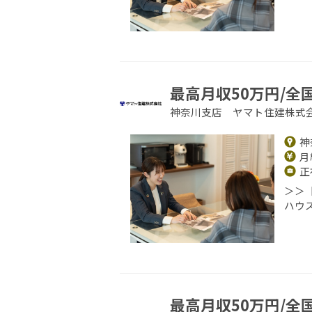
最高月収50万円/全
神奈川支店 ヤマト住建株式
神
月給
正
＞＞
ハウ
最高月収50万円/全