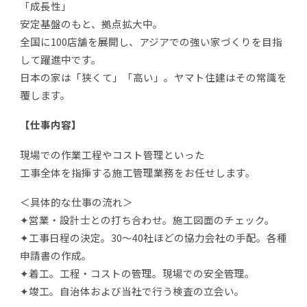
「成長性」
安定基盤のもと、拠点拡大中。
全国に100店舗を展開し、アジアでの強い家づくりを目指
して躍進中です。
日本の家は「狭くて」「高い」。ヤマト住建はその常識を
覆します。
【仕事内容】
現場での作業工程やコスト管理といった
工事全体を指揮する施工管理業務をお任せします。
＜具体的な仕事の流れ＞
✦営業・設計士との打ち合わせ。施工図面のチェック。
✦工事日程の決定。30～40社ほどの協力会社の手配。各種
申請書の作成。
✦着工。工程・コストの管理。現場での安全管理。
✦竣工。自治体および当社で行う検査の立会い。