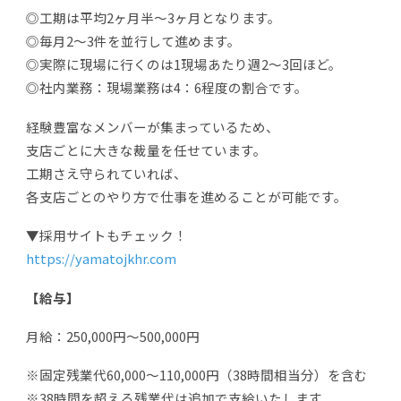
◎工期は平均2ヶ月半～3ヶ月となります。
◎毎月2～3件を並行して進めます。
◎実際に現場に行くのは1現場あたり週2～3回ほど。
◎社内業務：現場業務は4：6程度の割合です。
経験豊富なメンバーが集まっているため、
支店ごとに大きな裁量を任せています。
工期さえ守られていれば、
各支店ごとのやり方で仕事を進めることが可能です。
▼採用サイトもチェック！
https://yamatojkhr.com
【給与】
月給：250,000円～500,000円
※固定残業代60,000～110,000円（38時間相当分）を含む
※38時間を超える残業代は追加で支給いたします