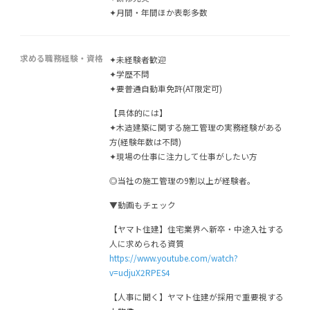
✦月間・年間ほか表彰多数
求める職務経験・資格
✦未経験者歓迎
✦学歴不問
✦要普通自動車免許(AT限定可)
【具体的には】
✦木造建築に関する施工管理の実務経験がある
方(経験年数は不問)
✦現場の仕事に注力して仕事がしたい方
◎当社の施工管理の9割以上が経験者。
▼動画もチェック
【ヤマト住建】住宅業界へ新卒・中途入社する
人に求められる資質
https://www.youtube.com/watch?
v=udjuX2RPES4
【人事に聞く】ヤマト住建が採用で重要視する