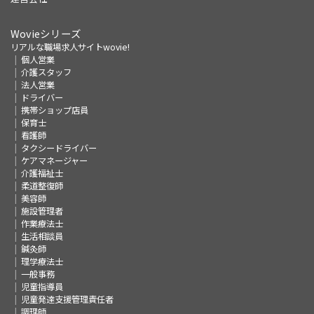
Wovieシリーズ
リアルな職場求人サイトwovie!
個人営業
介護スタッフ
法人営業
ドライバー
携帯ショップ店員
保育士
看護師
タクシードライバー
ケアマネージャー
介護福祉士
柔道整復師
美容師
施設管理者
作業療法士
生活相談員
鍼灸師
理学療法士
一般事務
児童指導員
児童発達支援管理責任者
調理師