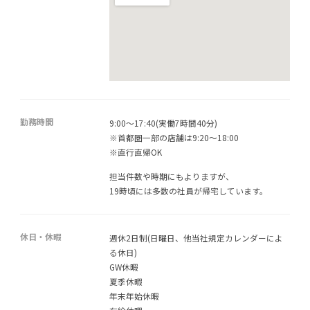
勤務時間
9:00～17:40(実働7時間40分)
※首都圏一部の店舗は9:20～18:00
※直行直帰OK
担当件数や時期にもよりますが、
19時頃には多数の社員が帰宅しています。
休日・休暇
週休2日制(日曜日、他当社規定カレンダーによ
る休日)
GW休暇
夏季休暇
年末年始休暇