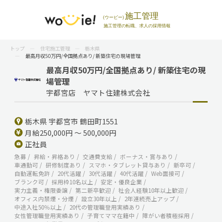
トップ
住宅施工管理
栃木県
最高月収50万円/全国拠点あり/ 新築住宅の現場管理
最高月収50万円/全国拠点あり/ 新築住宅の現
場管理
宇都宮店 ヤマト住建株式会社
栃木県 宇都宮市 鶴田町1551
月給250,000円 ～ 500,000円
正社員
急募
昇給・昇格あり
交通費支給
ボーナス・賞与あり
車通勤可
研修制度あり
スマホ・タブレット貸与あり
新卒可
自動運転免許
20代活躍
30代活躍
40代活躍
Web面接可
ブランク可
採用枠10名以上
安定・優良企業
実力主義・権限委譲
第二新卒歓迎
社会人経験10年以上歓迎
オフィス内禁煙・分煙
設立30年以上
2年連続売上アップ
中途入社50％以上
20代の管理職登用実績あり
女性管理職登用実績あり
子育てママ在籍中
障がい者積極採用