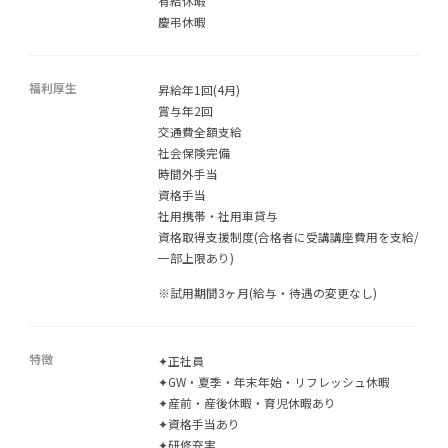
有給休暇
慶弔休暇
福利厚生
昇給年1回(4月)
賞与年2回
交通費全額支給
社会保険完備
時間外手当
資格手当
社用携帯・社用車貸与
資格取得支援制度(合格者に受講講座費用を支給/
一部上限あり)
※試用期間3ヶ月(給与・待遇の変更なし)
特徴
✦正社員
✦GW・夏季・年末年始・リフレッシュ休暇
✦産前・産後休暇・育児休暇あり
✦資格手当あり
✦研修充実