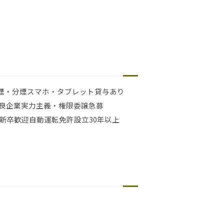
煙・分煙
スマホ・タブレット貸与あり
良企業
実力主義・権限委譲
急募
新卒歓迎
自動運転免許
設立30年以上