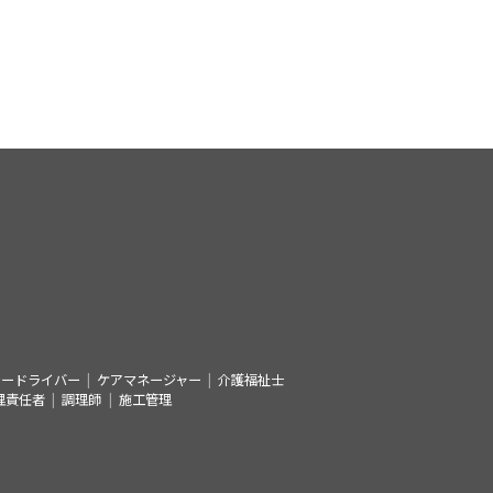
シードライバー
ケアマネージャー
介護福祉士
理責任者
調理師
施工管理