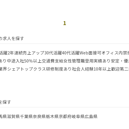
1
の求人を探す
代活躍
2年連続売上アップ
30代活躍
40代活躍
Web面接可
オフィス内禁
あり
中途入社50％以上
交通費支給
女性管理職登用実績あり
安定・優
業界シェアトップクラス
研修制度あり
社会人経験10年以上歓迎
第二
を探す
馬県
滋賀県
千葉県
奈良県
栃木県
京都府
岐阜県
広島県