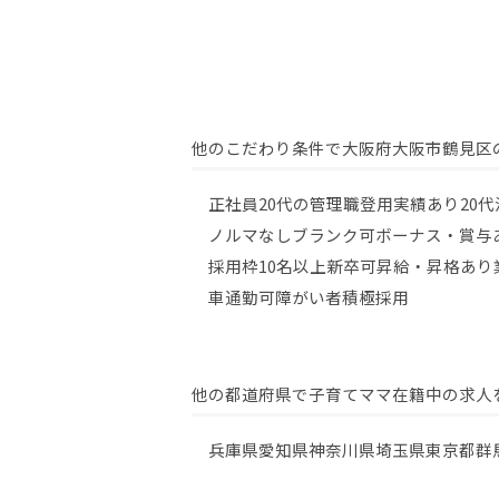
他のこだわり条件で大阪府大阪市鶴見区
正社員
20代の管理職登用実績あり
20
ノルマなし
ブランク可
ボーナス・賞与
採用枠10名以上
新卒可
昇給・昇格あり
車通勤可
障がい者積極採用
他の都道府県で子育てママ在籍中の求人
兵庫県
愛知県
神奈川県
埼玉県
東京都
群