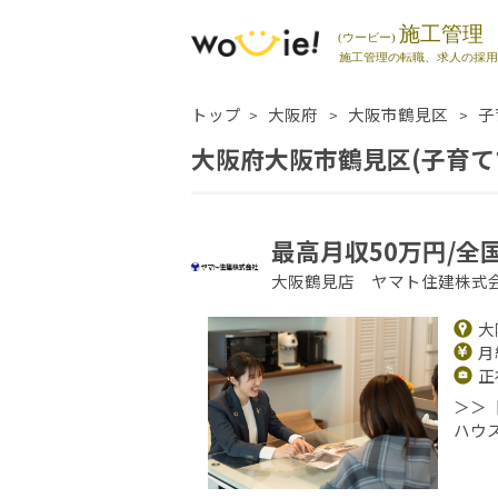
トップ
大阪府
大阪市鶴見区
子
大阪府大阪市鶴見区(子育て
最高月収50万円/全
大阪鶴見店 ヤマト住建株式
大
月給
正
＞＞
ハウ