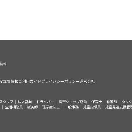
役立ち情報
ご利用ガイド
プライバシーポリシー
運営会社
スタッフ
法人営業
ドライバー
携帯ショップ店員
保育士
看護師
タク
士
生活相談員
鍼灸師
理学療法士
一般事務
児童指導員
児童発達支援管