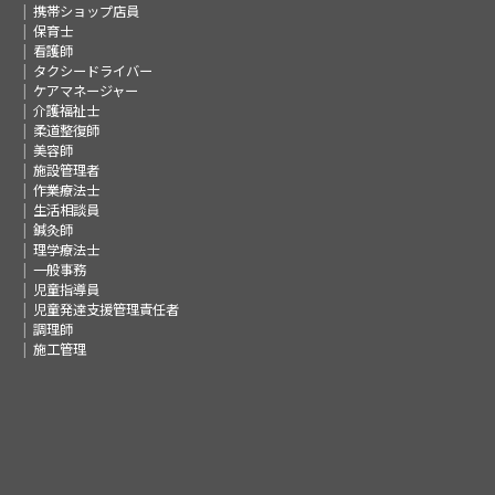
携帯ショップ店員
保育士
看護師
タクシードライバー
ケアマネージャー
介護福祉士
柔道整復師
美容師
施設管理者
作業療法士
生活相談員
鍼灸師
理学療法士
一般事務
児童指導員
児童発達支援管理責任者
調理師
施工管理