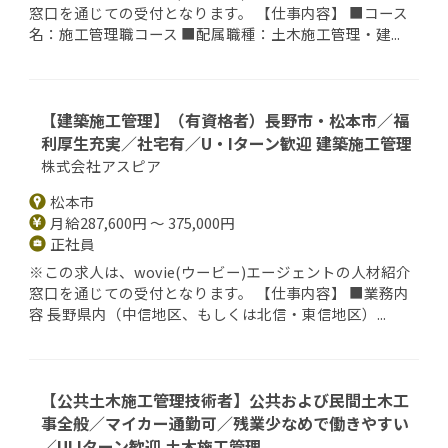
窓口を通じての受付となります。 【仕事内容】 ■コース
名：施工管理職コース ■配属職種：土木施工管理・建...
【建築施⼯管理】（有資格者）長野市・松本市／福
利厚⽣充実／社宅有／U・Iターン歓迎 建築施工管理
株式会社アスピア
松本市
月給287,600円 ～ 375,000円
正社員
※この求人は、wovie(ウービー)エージェントの人材紹介
窓口を通じての受付となります。 【仕事内容】 ■業務内
容 ⻑野県内（中信地区、もしくは北信・東信地区）...
【公共土木施工管理技術者】公共および民間土木工
事全般／マイカー通勤可／残業少なめで働きやすい
／UIJターン歓迎 土木施工管理