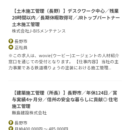
【土木施工管理（長野）】デスクワーク中心／残業
20時間以内／長期休暇取得可／JRトップパートナー
土木施工管理
株式会社J-BISメンテナンス
長野市
正社員
※この求人は、wovie(ウービー)エージェントの人材紹介
窓口を通じての受付となります。 【仕事内容】 当社の主
力事業である鉄道橋りょうの塗装における施工管理...
【建築施工管理（所長）】長野市／年休124日／賞
与実績4ヶ月分／信州の安全な暮らしに貢献◎ 住宅
施工管理
飯島建設株式会社
長野市
月給400,000円 ～ 485,000円