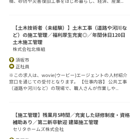
橋、砂防や災害復旧工事をはじめ暮らし、経済、産業...
【土木技術者（未経験）】土木工事（道路や河川な
ど）の施工管理／福利厚生充実◎／年間休日120日
土木施工管理
株式会社北條組
須坂市
正社員
※この求人は、wovie(ウービー)エージェントの人材紹介
窓口を通じての受付となります。 【仕事内容】 公共工事
（道路や河川など）の現場で、職人さんが作業しや...
【施工管理】残業月5時間／充実した研修制度・資格
補助あり／第二新卒歓迎 建築施工管理
セリタホームズ株式会社