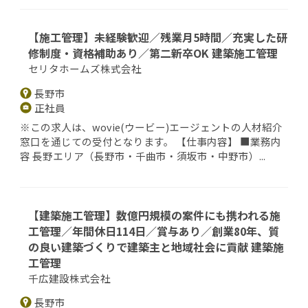
【施工管理】未経験歓迎／残業月5時間／充実した研
修制度・資格補助あり／第二新卒OK 建築施工管理
セリタホームズ株式会社
長野市
正社員
※この求人は、wovie(ウービー)エージェントの人材紹介
窓口を通じての受付となります。 【仕事内容】 ■業務内
容 長野エリア（長野市・千曲市・須坂市・中野市）...
【建築施工管理】数億円規模の案件にも携われる施
工管理／年間休日114日／賞与あり／創業80年、質
の良い建築づくりで建築主と地域社会に貢献 建築施
工管理
千広建設株式会社
長野市