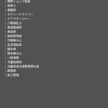
携帯ショップ店員
保育士
看護師
タクシードライバー
ケアマネージャー
介護福祉士
柔道整復師
美容師
施設管理者
作業療法士
生活相談員
鍼灸師
理学療法士
一般事務
児童指導員
児童発達支援管理責任者
調理師
施工管理