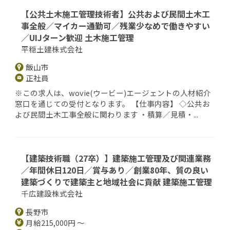
【公共土木施工管理技術者】公共および民間土木工
事全般／マイカー通勤可／残業少なめで働きやすい
／UIJターン歓迎 土木施工管理
平穏土建株式会社
飯山市
正社員
※この求人は、wovie(ウービー)エージェントの人材紹介
窓口を通じての受付となります。 【仕事内容】 ◇公共お
よび民間土木工事全般に関わります ・積算／見積・...
【建築技術職（27卒）】建築施工管理及び関連業務
／年間休日120日／賞与あり／創業80年、質の良い
建築づくりで建築主と地域社会に貢献 建築施工管理
千広建設株式会社
長野市
月給215,000円 ～