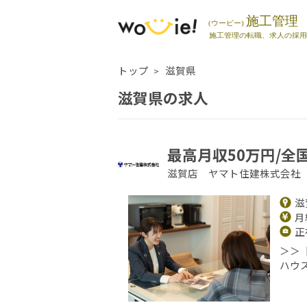
トップ
滋賀県
滋賀県の求人
最高月収50万円/全
滋賀店 ヤマト住建株式会社
滋
月給
正
＞＞
ハウ