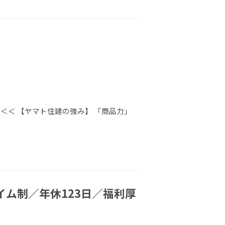
＜＜ 【ヤマト住建の強み】 「商品力」
ム制／年休123日／福利厚