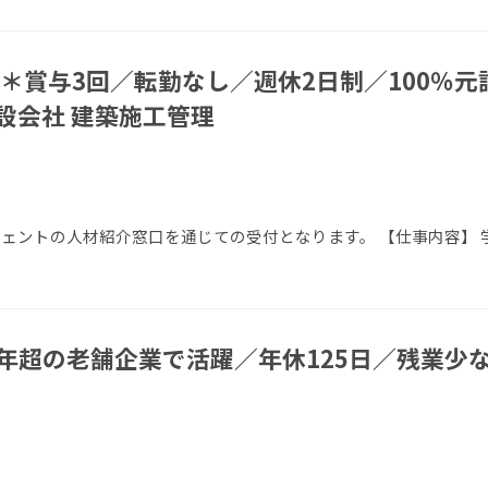
＊賞与3回／転勤なし／週休2⽇制／100％元
設会社 建築施工管理
エージェントの人材紹介窓口を通じての受付となります。 【仕事内容】
0年超の老舗企業で活躍／年休125日／残業少