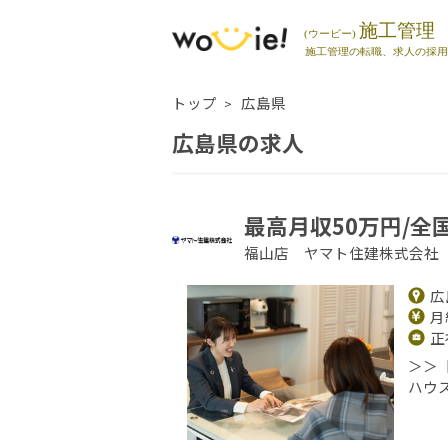
トップ
広島県
広島県の求人
最高月収50万円/全
福山店 ヤマト住建株式会社
広
月給
正
＞＞
ハウ