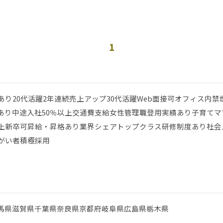
1
あり
20代活躍
2年連続売上アップ
30代活躍
Web面接可
オフィス内禁
あり
中途入社50％以上
交通費支給
女性管理職登用実績あり
子育てマ
上
新卒可
昇給・昇格あり
業界シェアトップクラス
研修制度あり
社会
がい者積極採用
馬県
滋賀県
千葉県
奈良県
京都府
岐阜県
広島県
栃木県