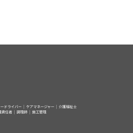
シードライバー
ケアマネージャー
介護福祉士
理責任者
調理師
施工管理