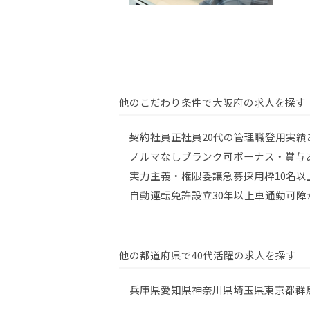
他のこだわり条件で大阪府の求人を探す
契約社員
正社員
20代の管理職登用実績
ノルマなし
ブランク可
ボーナス・賞与
実力主義・権限委譲
急募
採用枠10名以
自動運転免許
設立30年以上
車通勤可
障
他の都道府県で40代活躍の求人を探す
兵庫県
愛知県
神奈川県
埼玉県
東京都
群