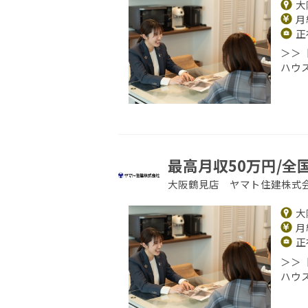
大
月給
正
＞＞
ハウ
最高月収50万円/全
大阪鶴見店 ヤマト住建株式
大
月給
正
＞＞
ハウ