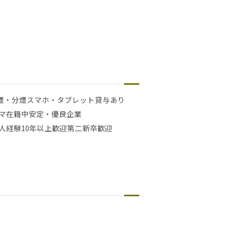
煙・分煙
スマホ・タブレット貸与あり
マ在籍中
安定・優良企業
人経験10年以上歓迎
第二新卒歓迎