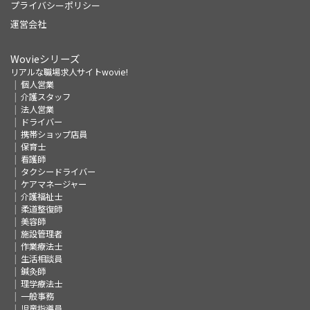
プライバシーポリシー
運営会社
Wovieシリーズ
リアルな職場求人サイトwovie!
個人営業
介護スタッフ
法人営業
ドライバー
携帯ショップ店員
保育士
看護師
タクシードライバー
ケアマネージャー
介護福祉士
柔道整復師
美容師
施設管理者
作業療法士
生活相談員
鍼灸師
理学療法士
一般事務
児童指導員