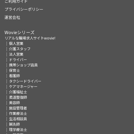
ご利用ガイド
プライバシーポリシー
運営会社
Wovieシリーズ
リアルな職場求人サイトwovie!
個人営業
介護スタッフ
法人営業
ドライバー
携帯ショップ店員
保育士
看護師
タクシードライバー
ケアマネージャー
介護福祉士
柔道整復師
美容師
施設管理者
作業療法士
生活相談員
鍼灸師
理学療法士