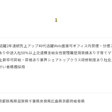
1
代活躍
2年連続売上アップ
40代活躍
Web面接可
オフィス内禁煙・分煙
あり
中途入社50％以上
交通費支給
女性管理職登用実績あり
子育てマ
上
新卒可
昇給・昇格あり
業界シェアトップクラス
研修制度あり
社会
がい者積極採用
京都
群馬県
滋賀県
千葉県
奈良県
広島県
京都府
岐阜県