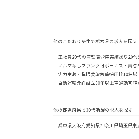
他のこだわり条件で栃木県の求人を探す
正社員
20代の管理職登用実績あり
20
ノルマなし
ブランク可
ボーナス・賞与
実力主義・権限委譲
急募
採用枠10名以
自動運転免許
設立30年以上
車通勤可
障
他の都道府県で30代活躍の求人を探す
兵庫県
大阪府
愛知県
神奈川県
埼玉県
東