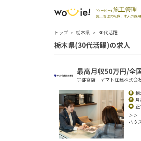
トップ
栃木県
30代活躍
栃木県(30代活躍)の求人
最高月収50万円/全
宇都宮店 ヤマト住建株式会
栃
月給
正
＞＞
ハウ