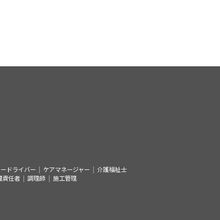
シードライバー
ケアマネージャー
介護福祉士
理責任者
調理師
施工管理