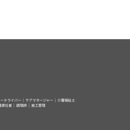
シードライバー
ケアマネージャー
介護福祉士
理責任者
調理師
施工管理