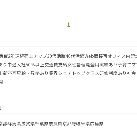
1
代活躍
2年連続売上アップ
30代活躍
40代活躍
Web面接可
オフィス内禁
あり
中途入社50％以上
交通費支給
女性管理職登用実績あり
子育てマ
上
新卒可
昇給・昇格あり
業界シェアトップクラス
研修制度あり
社会
用
す
京都
群馬県
滋賀県
千葉県
奈良県
京都府
岐阜県
広島県