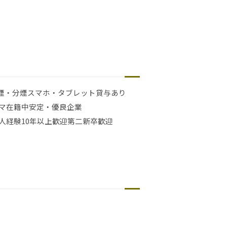
煙・分煙
スマホ・タブレット貸与あり
マ在籍中
安定・優良企業
人経験10年以上歓迎
第二新卒歓迎