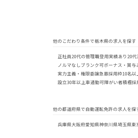
他のこだわり条件で栃木県の求人を探す
正社員
20代の管理職登用実績あり
20
ノルマなし
ブランク可
ボーナス・賞与
実力主義・権限委譲
急募
採用枠10名以
設立30年以上
車通勤可
障がい者積極採
他の都道府県で自動運転免許の求人を探
兵庫県
大阪府
愛知県
神奈川県
埼玉県
東