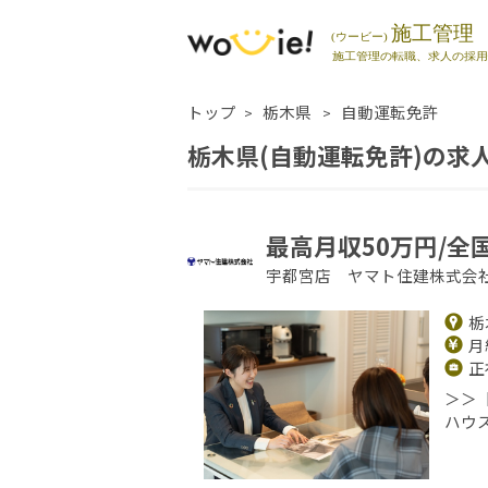
トップ
栃木県
自動運転免許
栃木県(自動運転免許)の求
最高月収50万円/全
宇都宮店 ヤマト住建株式会
栃
月給
正
＞＞
ハウ