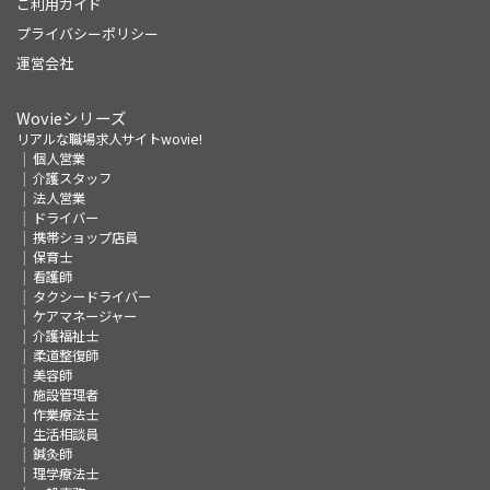
ご利用ガイド
プライバシーポリシー
運営会社
Wovieシリーズ
リアルな職場求人サイトwovie!
個人営業
介護スタッフ
法人営業
ドライバー
携帯ショップ店員
保育士
看護師
タクシードライバー
ケアマネージャー
介護福祉士
柔道整復師
美容師
施設管理者
作業療法士
生活相談員
鍼灸師
理学療法士