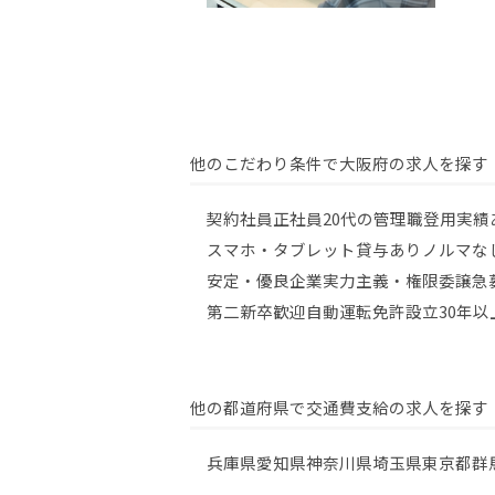
他のこだわり条件で大阪府の求人を探す
契約社員
正社員
20代の管理職登用実績
スマホ・タブレット貸与あり
ノルマな
安定・優良企業
実力主義・権限委譲
急
第二新卒歓迎
自動運転免許
設立30年以
他の都道府県で交通費支給の求人を探す
兵庫県
愛知県
神奈川県
埼玉県
東京都
群