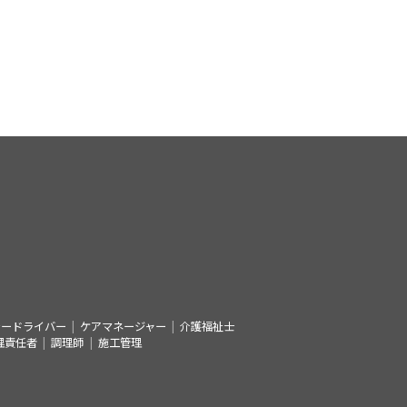
シードライバー
ケアマネージャー
介護福祉士
理責任者
調理師
施工管理