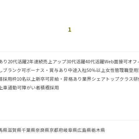
1
あり
20代活躍
2年連続売上アップ
30代活躍
40代活躍
Web面接可
オフ
し
ブランク可
ボーナス・賞与あり
中途入社50％以上
女性管理職登用
募
採用枠10名以上
新卒可
昇給・昇格あり
業界シェアトップクラス
研
上
車通勤可
障がい者積極採用
馬県
滋賀県
千葉県
奈良県
京都府
岐阜県
広島県
栃木県