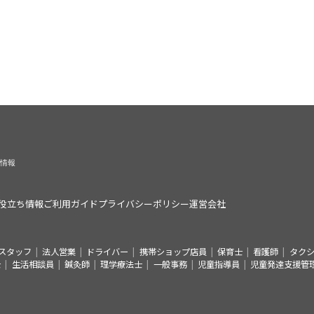
役立ち情報
ご利用ガイド
プライバシーポリシー
運営会社
スタッフ
法人営業
ドライバー
携帯ショップ店員
保育士
看護師
タク
士
生活相談員
鍼灸師
理学療法士
一般事務
児童指導員
児童発達支援管