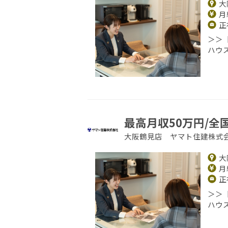
大
月給
正
＞＞
ハウ
最高月収50万円/全
大阪鶴見店 ヤマト住建株式
大
月給
正
＞＞
ハウ